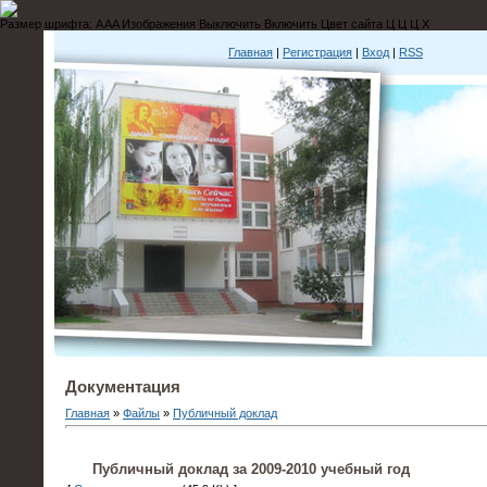
Размер шрифта:
A
A
A
Изображения
Выключить
Включить
Цвет сайта
Ц
Ц
Ц
Х
Главная
|
Регистрация
|
Вход
|
RSS
Документация
Главная
»
Файлы
»
Публичный доклад
Публичный доклад за 2009-2010 учебный год