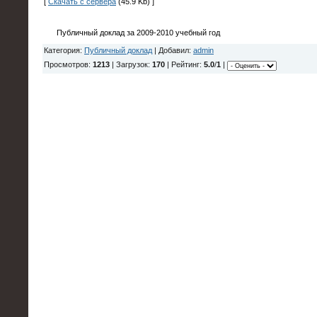
[
Скачать с сервера
(45.9 Kb) ]
Публичный доклад за 2009-2010 учебный год
Категория:
Публичный доклад
| Добавил:
admin
Просмотров:
1213
| Загрузок:
170
| Рейтинг:
5.0
/
1
|