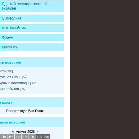
Единый государственный
экзамен
Символика
Фотоальбомы
Форум
Контакты
лы новостей
сти
[388]
тивная жизнь
[52]
урсы и олимпиады
[382]
ые события
[297]
 входа
Приветствую Вас
Гость
дарь новостей
«
Август 2026
»
Пн
Вт
Ср
Чт
Пт
Сб
Вс