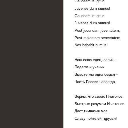
Gaudeamus igitur,
Juvenes dum sumus!
Gaudeamus igitur,
Juvenes dum sumus!
Post jucundam juventutem,
Post molestam senectutem
Nos
habebit
humus
!
Наш союз един, велик –
Педагог и ученик.
Вместе мы одна семья –
Часть России навсегда.
Верим, что своих Платонов,
Быстрых разумом Ньютонов
Даст гимназия моя.
Славу пойте ей, друзья!