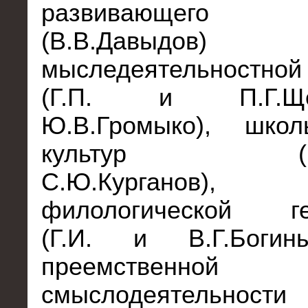
развивающего 
(В.В.Давы
мыследеятельностной
(Г.П. и П.Г.Щед
Ю.В.Громыко), шко
культур (В.С.
С.Ю.Курганов)
филологической ге
(Г.И. и В.Г.Богин
преемственной
смыслодеятельности