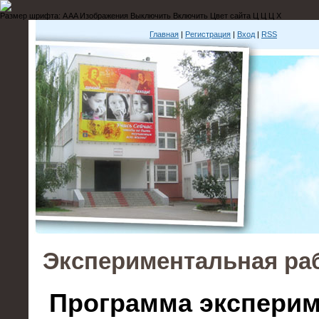
Размер шрифта:
A
A
A
Изображения
Выключить
Включить
Цвет сайта
Ц
Ц
Ц
Х
Главная
|
Регистрация
|
Вход
|
RSS
Экспериментальная ра
Программа экспери