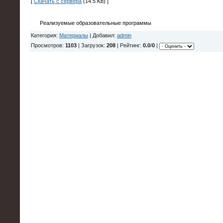
[
Скачать с сервера
(14.5 Kb) ]
Реализуемые образовательные программы
Категория:
Материалы
| Добавил:
admin
Просмотров:
1103
| Загрузок:
208
| Рейтинг:
0.0
/
0
|