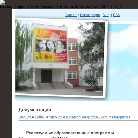
Размер шрифта:
A
A
A
Изображения
Выключить
Включить
Цвет сайта
Ц
Ц
Ц
Х
Главная
|
Регистрация
|
Вход
|
RSS
Документация
Главная
»
Файлы
»
Учебная и внеклассная деятельность
»
Материалы
Реализуемые образовательные программы