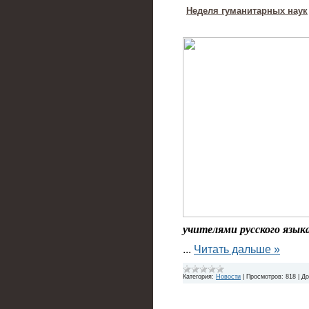
Неделя гуманитарных наук
учителями русского язык
...
Читать дальше »
Категория:
Новости
|
Просмотров:
818
|
До