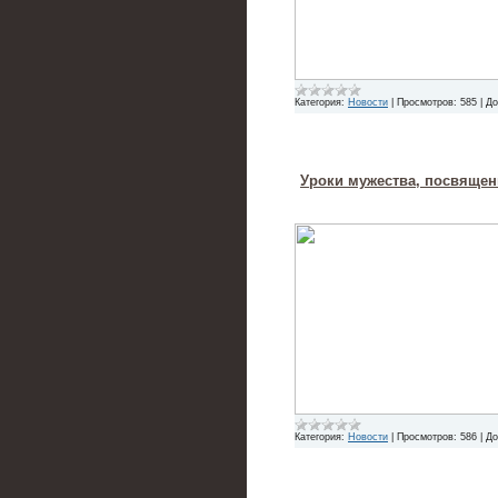
Категория:
Новости
|
Просмотров:
585
|
До
Уроки мужества, посвяще
Категория:
Новости
|
Просмотров:
586
|
До