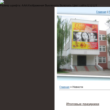
Размер шрифта:
A
A
A
Изображения
Выключить
Включить
Цвет сайта
Ц
Ц
Ц
Х
Главная
|
Р
Главная
»
Новости
Итоговые праздники