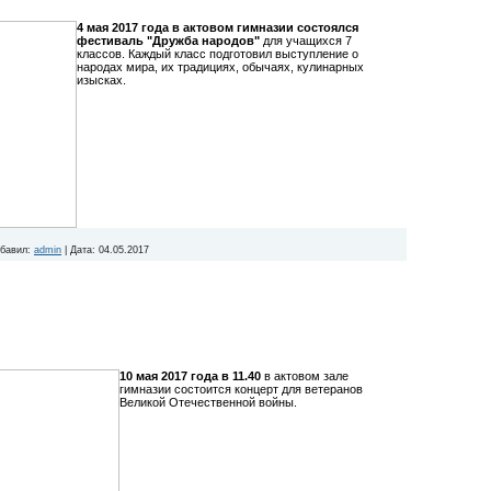
4 мая 2017 года в актовом гимназии состоялся
фестиваль "Дружба народов"
для учащихся 7
классов. Каждый класс подготовил выступление о
народах мира, их традициях, обычаях, кулинарных
изысках.
бавил:
admin
|
Дата:
04.05.2017
10 мая 2017 года в 11.40
в актовом зале
гимназии состоится концерт для ветеранов
Великой Отечественной войны.