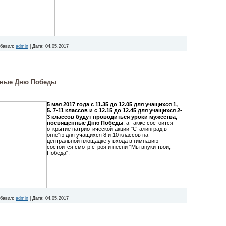
бавил:
admin
|
Дата:
04.05.2017
нные Дню Победы
5 мая 2017 года с 11.35 до 12.05 для учащихся 1,
5. 7-11 классов и с 12.15 до 12.45 для учащихся 2-
3 классов будут проводиться уроки мужества,
посвященные Дню Победы
, а также состоится
открытие патриотической акции "Сталинград в
огне"ю для учащихся 8 и 10 классов на
центральной площадке у входа в гимназию
состоится смотр строя и песни "Мы внуки твои,
Победа".
бавил:
admin
|
Дата:
04.05.2017