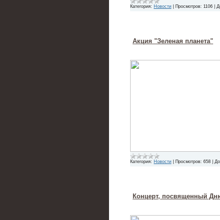
Категория:
Новости
|
Просмотров:
1106
|
Д
Акция "Зеленая планета"
Категория:
Новости
|
Просмотров:
658
|
До
Концерт, посвященный Дн