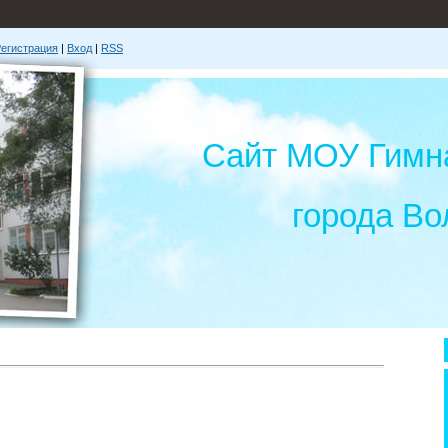
егистрация
|
Вход
|
RSS
Сайт МОУ Гимн
города Во