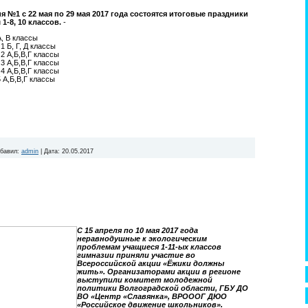
 №1 с 22 мая по 29 мая 2017 года состоятся итоговые праздники
1-8, 10 классов.
-
А, В классы
 1 Б, Г, Д классы
 2 А,Б,В,Г классы
 3 А,Б,В,Г классы
 4 А,Б,В,Г классы
5 А,Б,В,Г классы
бавил:
admin
|
Дата:
20.05.2017
С 15 апреля по 10 мая 2017 года
неравнодушные к экологическим
проблемам учащиеся 1-11-ых классов
гимназии приняли участие во
Всероссийской акции «Ёжики должны
жить». Организаторами акции в регионе
выступили комитет молодежной
политики Волгоградской области, ГБУ ДО
ВО «Центр «Славянка», ВРОООГ ДЮО
«Российское движение школьников».