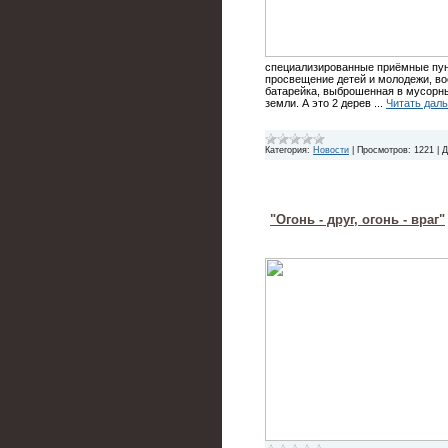
специализированные приёмные пунк
просвещение детей и молодежи, во
батарейка, выброшенная в мусорны
земли. А это 2 дерев
...
Читать дал
Категория:
Новости
|
Просмотров:
1221
|
Д
"Огонь - друг, огонь - враг"