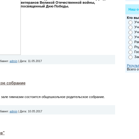
ветеранов Великой Отечественной войны,
посвященный Дню Победы.
Наш о
Кто вы
Уч
Уч
Уч
Уч
Ра
Ро
Го
За
бавил:
admin
|
Дата:
11.05.2017
Резуль
Всего о
ое собрание
 зале гимназии состоится общешкольное родительское собрание.
бавил:
admin
|
Дата:
10.05.2017
ов"