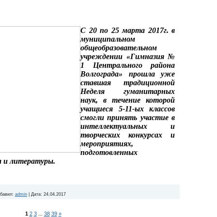
С 20 по 25 марта 2017г. в
муниципальном
общеобразовательном
учреждении «Гимназия №
1 Центрального района
Волгограда» прошла уже
ставшая традиционной
Неделя гуманитарных
наук, в течение которой
учащиеся 5-11-ых классов
смогли принять участие в
интеллектуальных и
творческих конкурсах и
мероприятиях,
подготовленных
а и литературы.
бавил:
admin
|
Дата:
24.04.2017
1
2
3
...
38
39
»