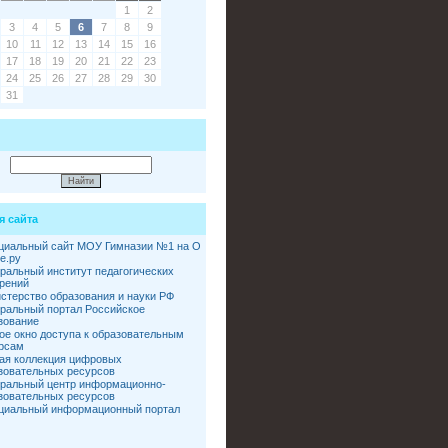
1
2
3
4
5
6
7
8
9
10
11
12
13
14
15
16
17
18
19
20
21
22
23
24
25
26
27
28
29
30
31
я сайта
иальный сайт МОУ Гимназии №1 на О
е.ру
ральный институт педагогических
рений
стерство образования и науки РФ
ральный портал Российское
зование
ое окно доступа к образовательным
рсам
ая коллекция цифровых
зовательных ресурсов
ральный центр информационно-
зовательных ресурсов
иальный информационный портал