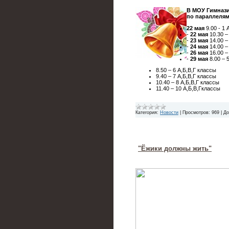
В МОУ Гимназия
по параллелям 
22 мая
9.00 - 1 
-
22 мая
10.30 –
-
23 мая
14.00 –
-
24 мая
14.00 –
-
26 мая
16.00 –
-
29 мая
8.00 – 
8.50 – 6 А,Б,В,Г классы
9.40 – 7 А,Б,В,Г классы
10.40 – 8 А,Б,В,Г классы
11.40 – 10 А,Б,В,Гклассы
Категория:
Новости
|
Просмотров:
969
|
До
"Ёжики должны жить"