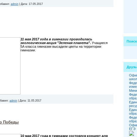
обавил:
admin
|
Дата:
17.05.2017
11 мая 2017 года в гимназии проводилась
Поиск
экологическая акция "Зеленая планета".
Учащиеся
5А класса гимназии высадили цветы на территории
гимназии.
Друзь
Офиц
школ
Феде
изме
Мини
Феде
обра
бавил:
admin
|
Дата:
11.05.2017
Един
ресу
Един
обра
Феде
обра
ю Победы
Офиц
ЕГЭ
10 мая 2017 года в гимназии состоялся концерт для