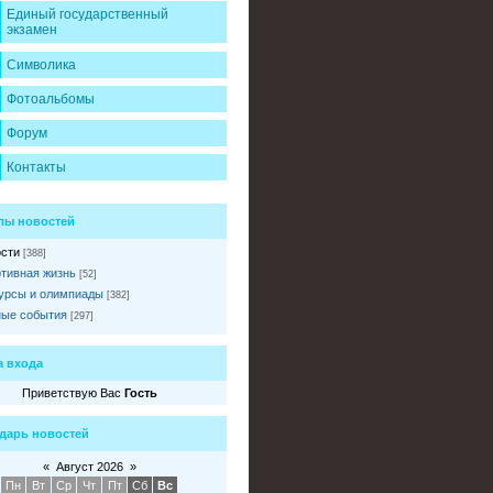
Единый государственный
экзамен
Символика
Фотоальбомы
Форум
Контакты
лы новостей
сти
[388]
тивная жизнь
[52]
урсы и олимпиады
[382]
ые события
[297]
 входа
Приветствую Вас
Гость
дарь новостей
«
Август 2026
»
Пн
Вт
Ср
Чт
Пт
Сб
Вс