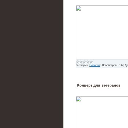
Категория:
Новости
|
Просмотров:
706
|
До
Концерт для ветеранов