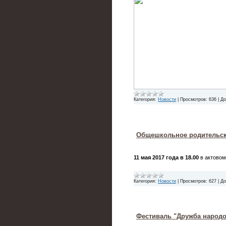
Категория:
Новости
|
Просмотров:
636
|
До
Общешкольное родительск
11 мая 2017 года в 18.00
в актовом
Категория:
Новости
|
Просмотров:
627
|
До
Фестиваль "Дружба народ