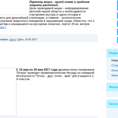
Партнер акции - музей семян и средств
защиты растений.
Цель проводимой акции – информирование
жителей нашей области о необходимости
сортировки мусора и сдачи отходов в
ты для дальнейшей утилизации, а главное - экологическое
спитание грамотного поведения в окружающей среде. Известно, что 1
й бак и оказавшаяся на мусорном полигоне, портит 20 кв. метров
ьше »
обавил:
admin
|
Дата:
20.05.2017
Разде
Ново
Спор
С 15 мая по 20 мая 2017 года
дружина юных пожарников
Конк
"Искра" проводит профилактические беседы по пожарной
Важн
безопасности "Огонь - друг, огонь - враг" для учащихся 1-
4 классов.
Форма
Кален