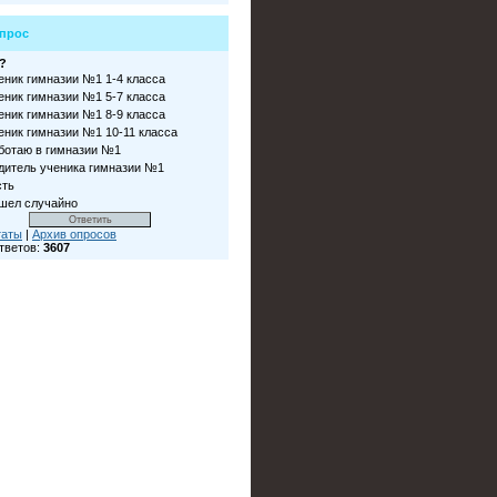
прос
?
еник гимназии №1 1-4 класса
еник гимназии №1 5-7 класса
еник гимназии №1 8-9 класса
еник гимназии №1 10-11 класса
ботаю в гимназии №1
дитель ученика гимназии №1
сть
шел случайно
таты
|
Архив опросов
тветов:
3607