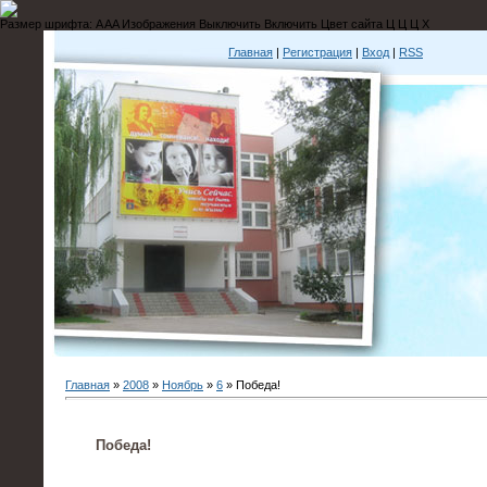
Размер шрифта:
A
A
A
Изображения
Выключить
Включить
Цвет сайта
Ц
Ц
Ц
Х
Главная
|
Регистрация
|
Вход
|
RSS
Главная
»
2008
»
Ноябрь
»
6
» Победа!
Победа!