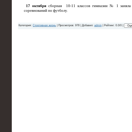
17
октября
сборная
10-11
классов гимназии №
1
занял
соревнований по футболу.
Категория:
Спортивная жизнь
| Просмотров: 978 | Добавил:
admin
| Рейтинг: 0.0/0 |