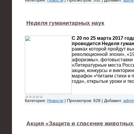
Категория:
Новости
|
Просмотров:
552
|
Добавил:
admi
Неделя гуманитарных наук
С 20 по 25 марта 2017 год
проводится Неделя гума
рамках которой пройдут вы
революционной эпохи», «19
афоризмы», фотовыставки 
«Литературные места Росс
акции, конкурсы и викторин
марафон «Читаем стихи и 
года», открытые уроки и тв
Категория:
Новости
|
Просмотров:
628
|
Добавил:
admi
Акция «Защита и спасение животных