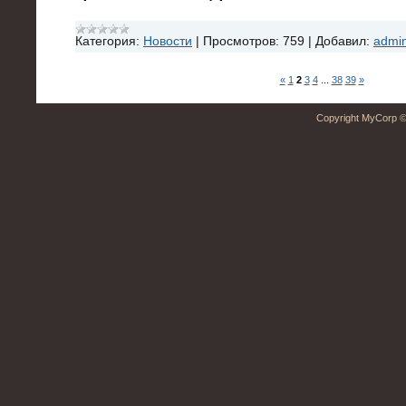
Категория:
Новости
|
Просмотров:
759
|
Добавил:
admi
«
1
2
3
4
...
38
39
»
Copyright MyCorp ©