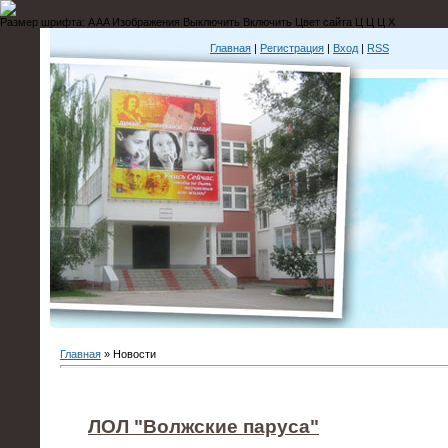
Размер шрифта:
A
A
A
Изображения
Выключить
Включить
Цвет сайта
Ц
Ц
Ц
Х
Главная
|
Регистрация
|
Вход
|
RSS
Главная
»
Новости
ЛОЛ "Волжские паруса"