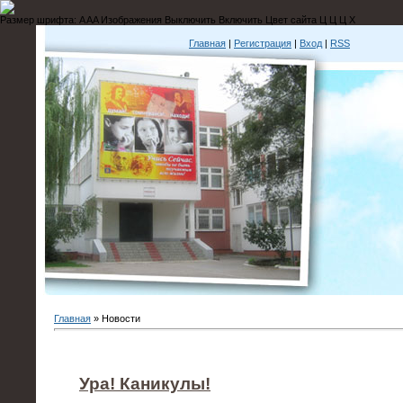
Размер шрифта:
A
A
A
Изображения
Выключить
Включить
Цвет сайта
Ц
Ц
Ц
Х
Главная
|
Регистрация
|
Вход
|
RSS
Главная
»
Новости
Ура! Каникулы!