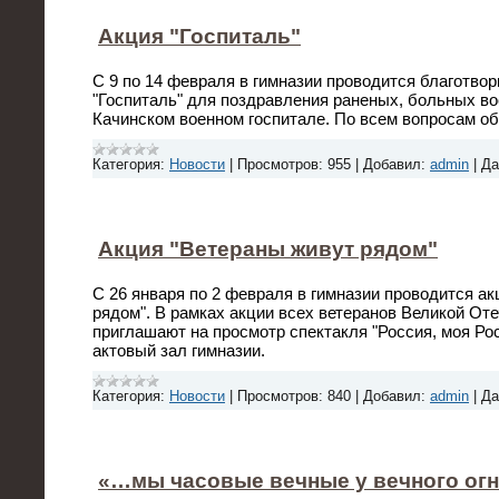
Акция "Госпиталь"
С 9 по 14 февраля в гимназии проводится благотво
"Госпиталь" для поздравления раненых, больных в
Качинском военном госпитале. По всем вопросам об
Категория:
Новости
|
Просмотров:
955
|
Добавил:
admin
|
Да
Акция "Ветераны живут рядом"
С 26 января по 2 февраля в гимназии проводится а
рядом". В рамках акции всех ветеранов Великой От
приглашают на просмотр спектакля "Россия, моя Рос
актовый зал гимназии.
Категория:
Новости
|
Просмотров:
840
|
Добавил:
admin
|
Да
«…мы часовые вечные у вечного ог