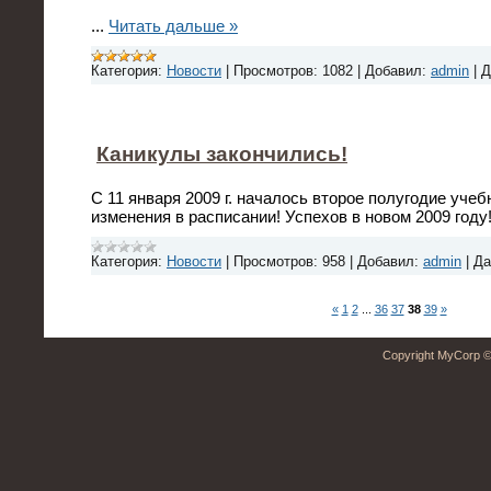
...
Читать дальше »
Категория:
Новости
|
Просмотров:
1082
|
Добавил:
admin
|
Д
Каникулы закончились!
С 11 января 2009 г. началось второе полугодие учеб
изменения в расписании! Успехов в новом 2009 году
Категория:
Новости
|
Просмотров:
958
|
Добавил:
admin
|
Да
«
1
2
...
36
37
38
39
»
Copyright MyCorp ©