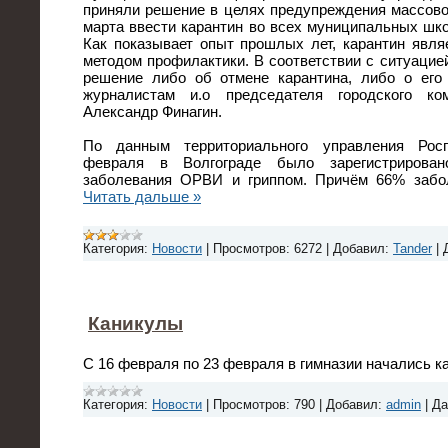
приняли решение в целях предупреждения массово
марта ввести карантин во всех муниципальных шко
Как показывает опыт прошлых лет, карантин явл
методом профилактики. В соответствии с ситуацией
решение либо об отмене карантина, либо о его 
журналистам и.о председателя городского ко
Александр Финагин.
По данным территориального управления Росп
февраля в Волгограде было зарегистрирова
заболевания ОРВИ и гриппом. Причём 66% забо
Читать дальше »
Категория:
Новости
|
Просмотров:
6272
|
Добавил:
Tander
|
Каникулы
С 16 февраля по 23 февраля в гимназии начались к
Категория:
Новости
|
Просмотров:
790
|
Добавил:
admin
|
Да