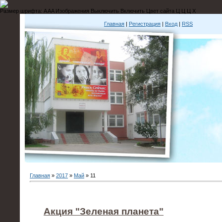
Размер шрифта:
A
A
A
Изображения
Выключить
Включить
Цвет сайта
Ц
Ц
Ц
Х
Главная
|
Регистрация
|
Вход
|
RSS
Главная
»
2017
»
Май
»
11
Акция "Зеленая планета"