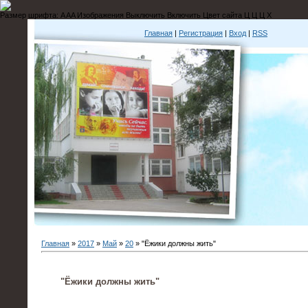
Размер шрифта:
A
A
A
Изображения
Выключить
Включить
Цвет сайта
Ц
Ц
Ц
Х
Главная
|
Регистрация
|
Вход
|
RSS
Главная
»
2017
»
Май
»
20
» "Ёжики должны жить"
"Ёжики должны жить"