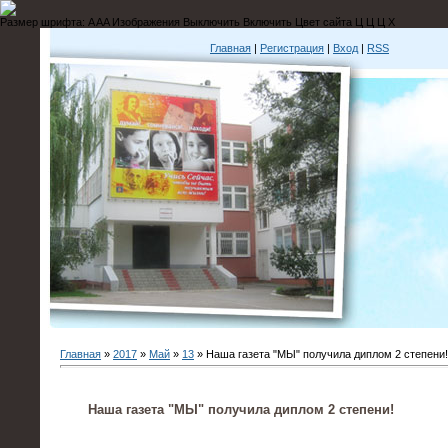
Размер шрифта:
A
A
A
Изображения
Выключить
Включить
Цвет сайта
Ц
Ц
Ц
Х
Главная
|
Регистрация
|
Вход
|
RSS
Главная
»
2017
»
Май
»
13
» Наша газета "МЫ" получила диплом 2 степени!
Наша газета "МЫ" получила диплом 2 степени!