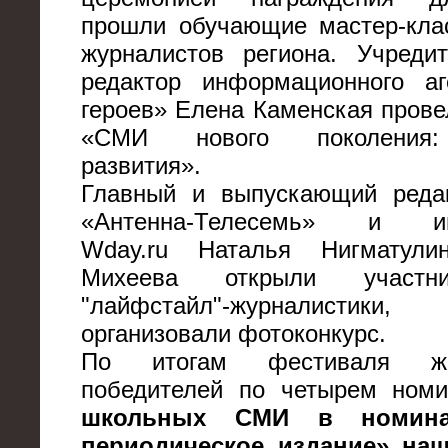
прошли обучающие мастер-кла
журналистов региона. Учреди
редактор информационного аг
героев» Елена Каменская прове
«СМИ нового поколения:
развития».
Главный и выпускающий реда
«Антенна-Телесемь» и инт
Wday.ru Наталья Нигматул
Михеева открыли участн
"лайфстайл"-журналисти
организовали фотоконкурс.
По итогам фестиваля ж
победителей по четырем ном
школьных СМИ в номина
периодическое издание» наш