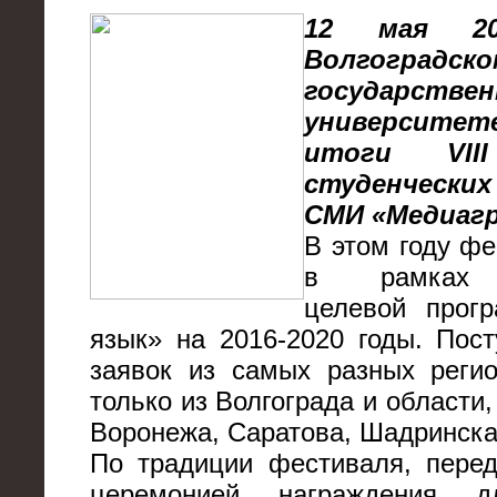
12 мая 2
Волгоградско
государстве
университ
итоги VII
студенчески
СМИ «Медиагр
В этом году ф
в рамках 
целевой прог
язык» на 2016-2020 годы. Пос
заявок из самых разных регио
только из Волгограда и области,
Воронежа, Саратова, Шадринска
По традиции фестиваля, перед
церемонией награждения д