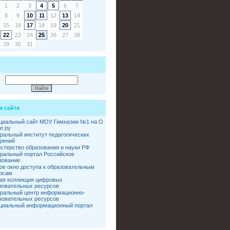
1
2
3
4
5
6
7
8
9
10
11
12
13
14
15
16
17
18
19
20
21
22
23
24
25
26
27
28
29
30
31
я сайта
иальный сайт МОУ Гимназии №1 на О
е.ру
ральный институт педагогических
рений
стерство образования и науки РФ
ральный портал Российское
зование
ое окно доступа к образовательным
рсам
ая коллекция цифровых
зовательных ресурсов
ральный центр информационно-
зовательных ресурсов
иальный информационный портал