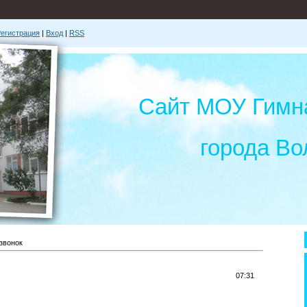
егистрация
|
Вход
|
RSS
Сайт МОУ Гимн
города Во
звонок
07:31