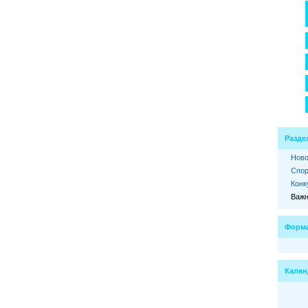
Разде
Ново
Спор
Конк
Важн
Форма
Кален