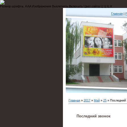
Размер шрифта:
A
A
A
Изображения
Выключить
Включить
Цвет сайта
Ц
Ц
Ц
Х
Главная
|
Р
Главная
»
2017
»
Май
»
25
» Последний 
Последний звонок