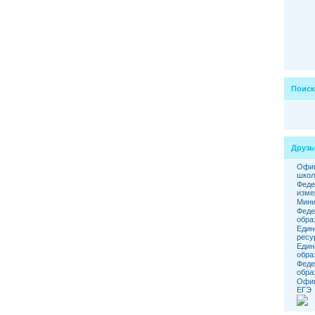
Поиск
Друзь
Офиц
школ
Феде
изме
Мини
Феде
обра
Един
ресу
Един
обра
Феде
обра
Офиц
ЕГЭ