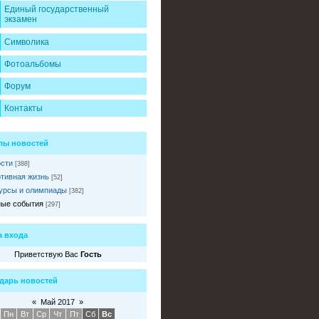
Единый государственный
экзамен
Символика
Фотоальбомы
Форум
Контакты
лы новостей
сти
[388]
тивная жизнь
[52]
урсы и олимпиады
[382]
ые события
[297]
 входа
Приветствую Вас
Гость
дарь новостей
«
Май 2017
»
Пн
Вт
Ср
Чт
Пт
Сб
Вс