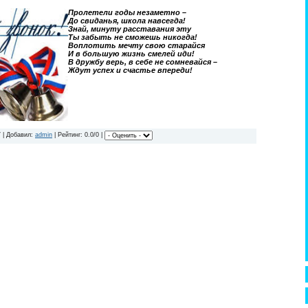
Пролетели годы незаметно –
До свиданья, школа навсегда!
Знай, минуту расставания эту
Ты забыть не сможешь никогда!
Воплотить мечту свою старайся
И в большую жизнь смелей иди!
В дружбу верь, в себе не сомневайся –
Ждут успех и счастье впереди!
 | Добавил:
admin
| Рейтинг: 0.0/0 |