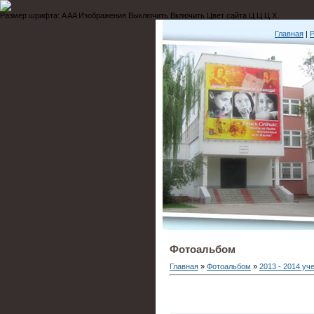
Размер шрифта:
A
A
A
Изображения
Выключить
Включить
Цвет сайта
Ц
Ц
Ц
Х
Главная
|
Р
Фотоальбом
Главная
»
Фотоальбом
»
2013 - 2014 уч