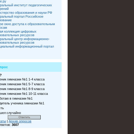
е.ру
ральный институт педагогических
рений
стерство образования и науки РФ
ральный портал Российское
зование
ое окно доступа к образовательным
рсам
ая коллекция цифровых
зовательных ресурсов
ральный центр информационно-
зовательных ресурсов
иальный информационный портал
прос
?
еник гимназии №1 1-4 класса
еник гимназии №1 5-7 класса
еник гимназии №1 8-9 класса
еник гимназии №1 10-11 класса
ботаю в гимназии №1
дитель ученика гимназии №1
сть
шел случайно
таты
|
Архив опросов
тветов:
3607