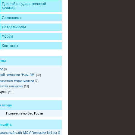
Единый государственный
экзамен
Символика
Фотоальбомы
Форум
Контакты
омы
ое
[0]
ей гимназии "Нам 25!"
[33]
лассные мероприятия
[0]
ектив гимназии
[29]
урсы
[11]
 входа
Приветствую Вас
Гость
я сайта
иальный сайт МОУ Гимназии №1 на О