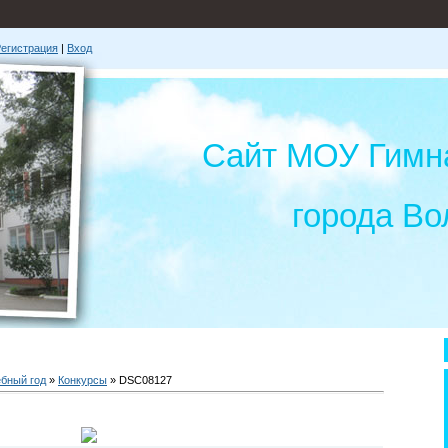
егистрация
|
Вход
Сайт МОУ Гимн
города Во
ебный год
»
Конкурсы
» DSC08127