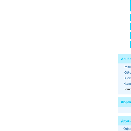
Альб
Разн
Юбил
Внек
Колл
Конк
Форма
Друзь
Офиц