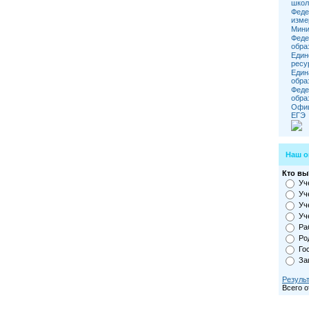
школ
Феде
изме
Мини
Феде
обра
Един
ресу
Един
обра
Феде
обра
Офиц
ЕГЭ
Наш о
Кто вы
Уч
Уч
Уч
Уч
Ра
Ро
Го
За
Резуль
Всего о