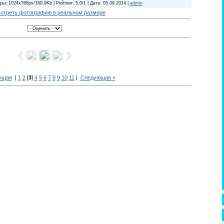
ы: 1024x768px/160.9Kb | Рейтинг: 5.0/1 | Дата: 05.09.2014 |
admin
отреть фотографию в реальном размере
ущая
|
1
2
[
3
]
4
5
6
7
8
9
10
11
|
Следующая »