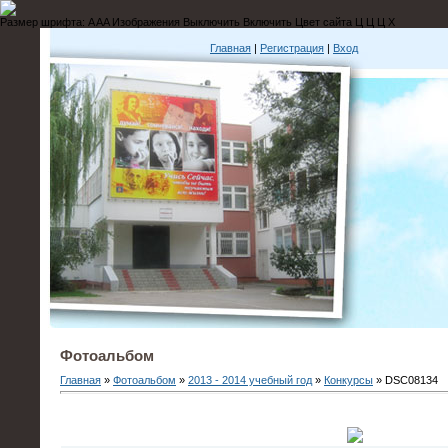
Размер шрифта:
A
A
A
Изображения
Выключить
Включить
Цвет сайта
Ц
Ц
Ц
Х
Главная
|
Регистрация
|
Вход
Фотоальбом
Главная
»
Фотоальбом
»
2013 - 2014 учебный год
»
Конкурсы
» DSC08134