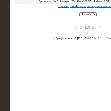
Просмотров: 1012 | Размеры: 1024x768px/162.3Kb | Рейтинг: 5.0/1 |
Просмотреть фотографию в реальном ра
« Предыдущая
|
1
[
2
]
3
4
5
6
7
8
9
10
11
|
Сле