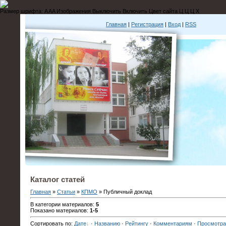
Размер шрифта:
A
A
A
Изображения
Выключить
Включить
Цвет сайта
Ц
Ц
Ц
Х
Главная
|
Регистрация
|
Вход
|
RSS
Каталог статей
Главная
»
Статьи
»
КПМО
» Публичный доклад
В категории материалов:
5
Показано материалов:
1-5
Сортировать по:
Дате
·
Названию
·
Рейтингу
·
Комментариям
·
Просмотр